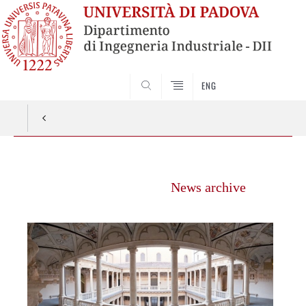
ENG
SEARCH
Vai
al
News archive
contenuto