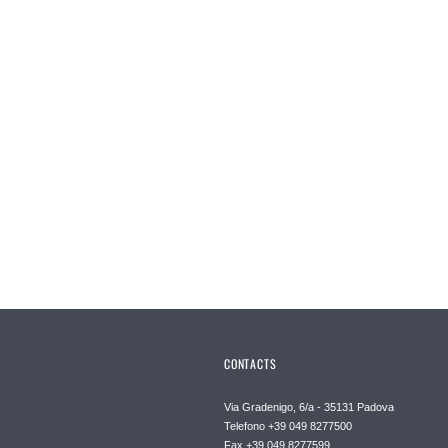
CONTACTS
Via Gradenigo, 6/a - 35131 Padova
Telefono +39 049 8277500
Fax +39 049 8277599