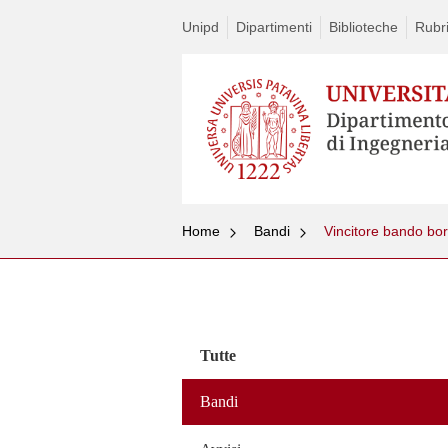
Unipd
Dipartimenti
Biblioteche
Rubri
Home
Bandi
Vincitore bando bor
Vai
al
contenuto
Tutte
Bandi