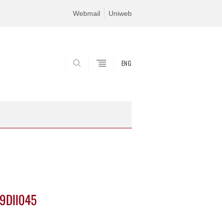
Webmail
Uniweb
ENG
SEARCH
19DII045