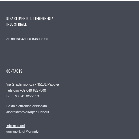
DIPARTIMENTO DI INGEGNERIA
INDUSTRIALE
Amministrazione trasparente
CONTACTS
Via Gradenigo, 6/a - 35131 Padova
Telefono +39 049 8277500
Fax +39 049 8277599
Posta elettronica certificata
dipartimento.dii@pec.unipd.it
Informazioni
segreteria.dii@unipd.it