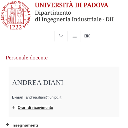
SEARCH
ENG
Vai
al
Personale docente
contenuto
ANDREA DIANI
E-mail:
andrea.diani@unipd.it
Orari di ricevimento
Insegnamenti