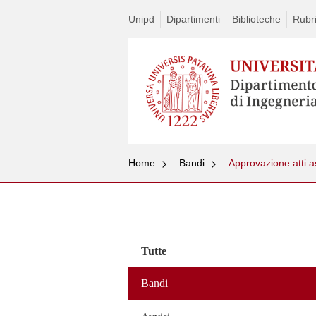
Unipd
Dipartimenti
Biblioteche
Rubri
Home
Bandi
Approvazione atti 
Vai
al
contenuto
Tutte
Bandi