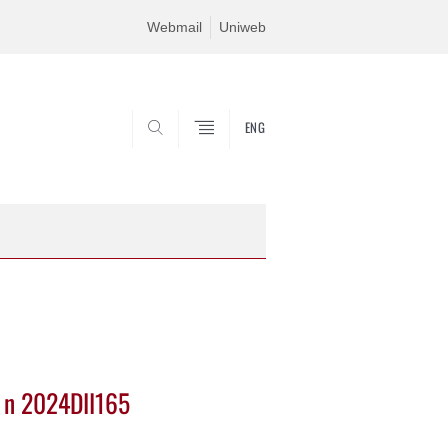
Webmail
Uniweb
ENG
SEARCH
a n 2024DII165