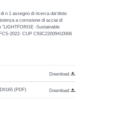
i n 1 assegno di ricerca dal titolo
istenza a corrosione di acciai di
opeo "LIGHTFORGE -Sustainable
all RFCS-2022- CUP C93C22009410006
Download
4DII165 (PDF)
Download