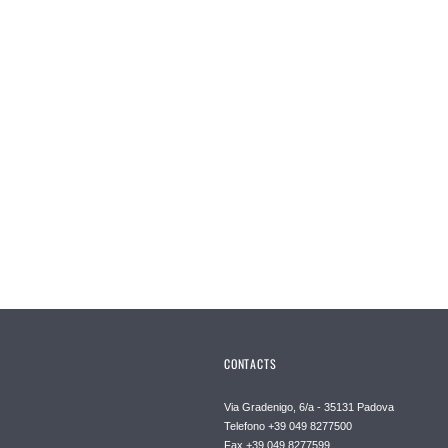
CONTACTS
Via Gradenigo, 6/a - 35131 Padova
Telefono +39 049 8277500
Fax +39 049 8277599