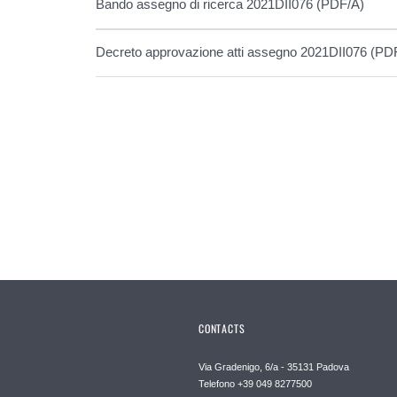
Bando assegno di ricerca 2021DII076 (PDF/A)
Decreto approvazione atti assegno 2021DII076 (PD
CONTACTS
Via Gradenigo, 6/a - 35131 Padova
Telefono +39 049 8277500