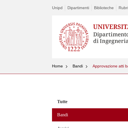
Unipd
Dipartimenti
Biblioteche
Rubri
Home
Bandi
Approvazione atti 
Vai
al
contenuto
Tutte
Bandi