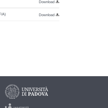
Download
F/A)
Download