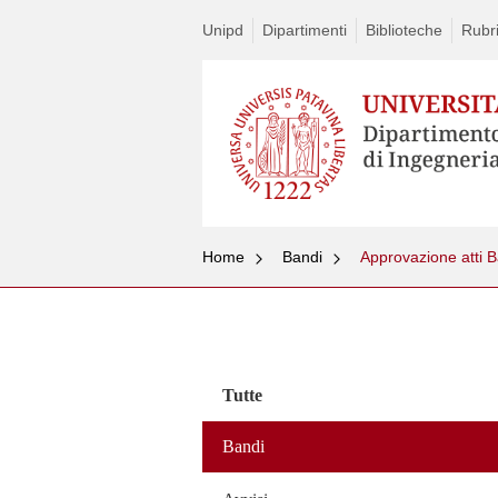
Unipd
Dipartimenti
Biblioteche
Rubri
Home
Bandi
Approvazione atti 
Vai
al
contenuto
Tutte
Bandi