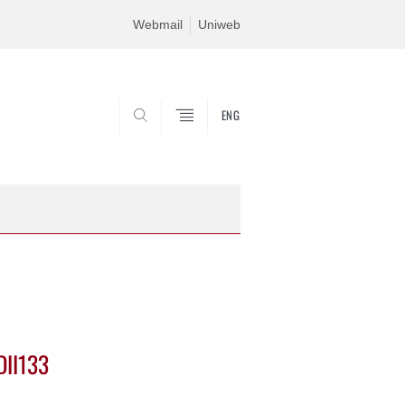
Webmail
Uniweb
ENG
SEARCH
DII133