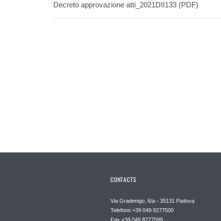
Decreto approvazione atti_2021DII133 (PDF)
CONTACTS
Via Gradenigo, 6/a - 35131 Padova
Telefono +39 049 8277500
Fax +39 049 8277599