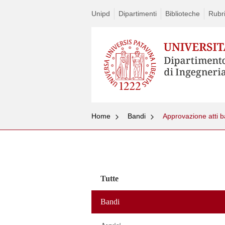
Unipd
Dipartimenti
Biblioteche
Rubri
Home
Bandi
Approvazione atti 
Vai
al
contenuto
Tutte
Bandi