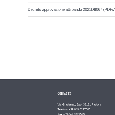
Decreto approvazione atti bando 2021DII067 (PDF/
CONTACTS
Via Gradenigo, 6/a - 35131 Padova
Telefono +39 049 8277500
Fax +39 049 8277599