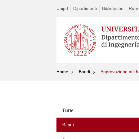
Unipd
Dipartimenti
Biblioteche
Rubri
Home
Bandi
Approvazione atti b
Vai
al
contenuto
Tutte
Bandi