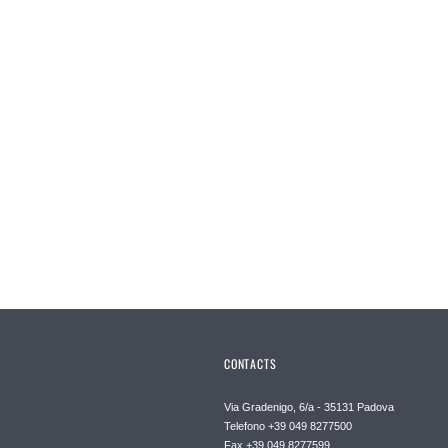
CONTACTS
Via Gradenigo, 6/a - 35131 Padova
Telefono +39 049 8277500
Fax +39 049 8277599