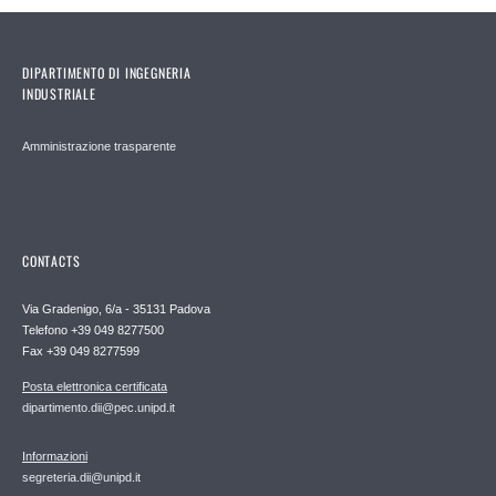
DIPARTIMENTO DI INGEGNERIA
INDUSTRIALE
Amministrazione trasparente
CONTACTS
Via Gradenigo, 6/a - 35131 Padova
Telefono +39 049 8277500
Fax +39 049 8277599
Posta elettronica certificata
dipartimento.dii@pec.unipd.it
Informazioni
segreteria.dii@unipd.it