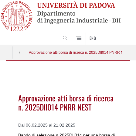
SEARCH
ENG
Approvazione atti borsa di ricerca n. 2025DII014 PNRR NEST
Vai
al
contenuto
Approvazione atti borsa di ricerca
n. 2025DII014 PNRR NEST
Dal 06.02.2025 al 21.02.2025
Bando di selezione n 2025DII014 per una borsa di