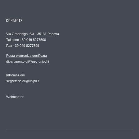
CONTACTS
Via Gradenigo, 6/a - 35131 Padova
Telefono +39 049 8277500
Fax +39 049 8277599
Posta elettronica certificata
dipartimento.dii@pec.unipd.it
Informazioni
segreteria.dii@unipd.it
Webmaster