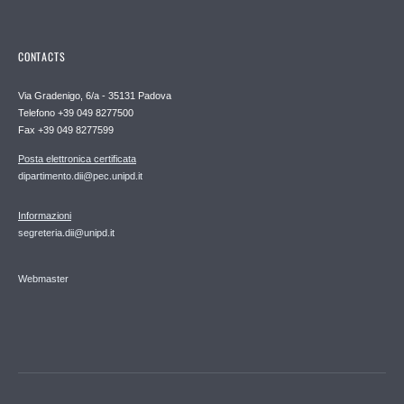
CONTACTS
Via Gradenigo, 6/a - 35131 Padova
Telefono +39 049 8277500
Fax +39 049 8277599
Posta elettronica certificata
dipartimento.dii@pec.unipd.it
Informazioni
segreteria.dii@unipd.it
Webmaster