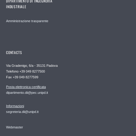
DIPARTIMENTO DI INGEGNERIA
INDUSTRIALE
Amministrazione trasparente
CONTACTS
Via Gradenigo, 6/a - 35131 Padova
Telefono +39 049 8277500
Fax +39 049 8277599
Posta elettronica certificata
dipartimento.dii@pec.unipd.it
Informazioni
segreteria.dii@unipd.it
Webmaster