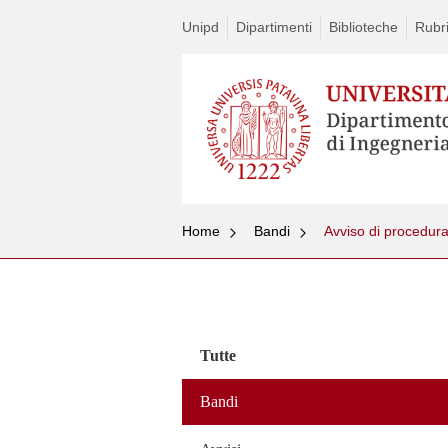
Unipd
Dipartimenti
Biblioteche
Rubri
Home
Bandi
Avviso di procedur
Vai
al
contenuto
Tutte
Bandi