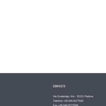
CONTACTS
Via Gradenigo, 6/a - 35131 Padova
Telefono +39 049 8277500
Fax +39 049 8277599