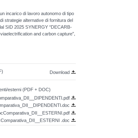
n incarico di lavoro autonomo di tipo
i strategie alternative di fornitura del
iato dal SID 2025 SYNERGY “DECARB-
electrification and carbon capture”,
F)
Download
enti/esterni (PDF + DOC)
parativa_DII__DIPENDENTI.pdf
parativa_DII__DIPENDENTI.doc
Comparativa_DII__ESTERNI.pdf
omparativa_DII__ESTERNI .doc