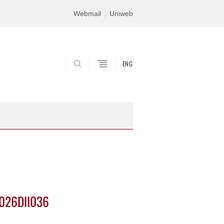
Webmail
Uniweb
ENG
SEARCH
2026DII036