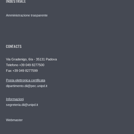
INDUSTRIALE
Amministrazione trasparente
CONTACTS
Via Gradenigo, 6/a - 35131 Padova
Telefono +39 049 8277500
Fax +39 049 8277599
Posta elettronica certificata
dipartimento.dii@pec.unipd.it
Informazioni
segreteria.dii@unipd.it
Webmaster