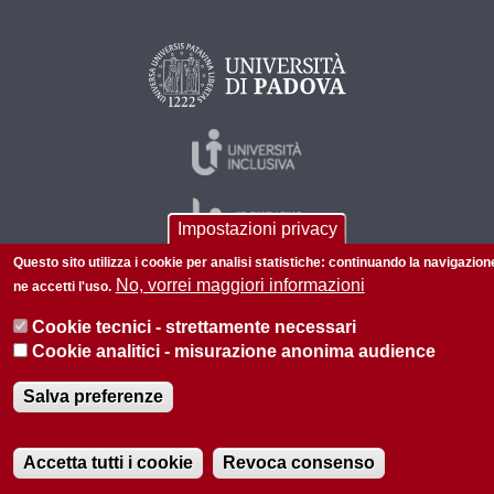
Impostazioni privacy
Questo sito utilizza i cookie per analisi statistiche: continuando la navigazion
No, vorrei maggiori informazioni
ne accetti l'uso.
© 2026 Università di Padova - Tutti i diritti riservati
Cookie tecnici - strettamente necessari
P.I. 00742430283 C.F. 80006480281
Cookie analitici - misurazione anonima audience
Amministrazione trasparente
Privacy
Salva preferenze
Accetta tutti i cookie
Revoca consenso