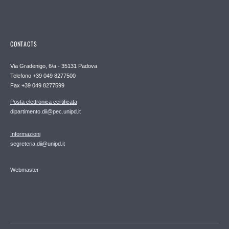
CONTACTS
Via Gradenigo, 6/a - 35131 Padova
Telefono +39 049 8277500
Fax +39 049 8277599
Posta elettronica certificata
dipartimento.dii@pec.unipd.it
Informazioni
segreteria.dii@unipd.it
Webmaster