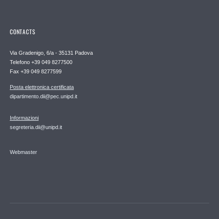
CONTACTS
Via Gradenigo, 6/a - 35131 Padova
Telefono +39 049 8277500
Fax +39 049 8277599
Posta elettronica certificata
dipartimento.dii@pec.unipd.it
Informazioni
segreteria.dii@unipd.it
Webmaster