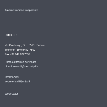
Amministrazione trasparente
CONTACTS
Via Gradenigo, 6/a - 35131 Padova
Telefono +39 049 8277500
Fax +39 049 8277599
Posta elettronica certificata
dipartimento.dii@pec.unipd.it
Informazioni
segreteria.dii@unipd.it
Webmaster