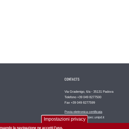
CONTACTS
Via Gradenigo, 6/a - 35131 Padova
Telefono +39 049 8277500
Fax +39 049 8277599
Posta elettronica certificata
dipartimento.dii@pec.unipd.it
Impostazioni privacy
tinuando la navigazione ne accetti l'uso.