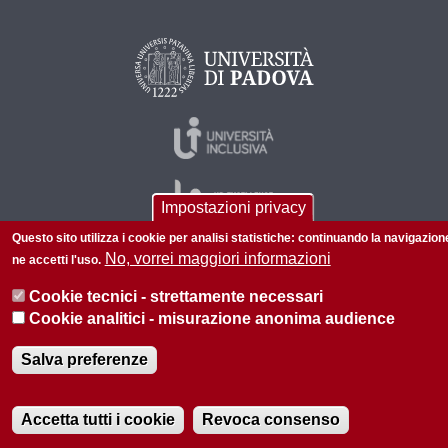
Impostazioni privacy
Questo sito utilizza i cookie per analisi statistiche: continuando la navigazion
No, vorrei maggiori informazioni
ne accetti l'uso.
© 2026 Università di Padova - Tutti i diritti riservati
Cookie tecnici - strettamente necessari
P.I. 00742430283 C.F. 80006480281
Cookie analitici - misurazione anonima audience
Amministrazione trasparente
Privacy
Salva preferenze
Accetta tutti i cookie
Revoca consenso