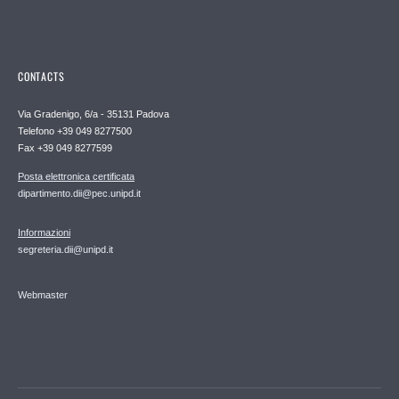
CONTACTS
Via Gradenigo, 6/a - 35131 Padova
Telefono +39 049 8277500
Fax +39 049 8277599
Posta elettronica certificata
dipartimento.dii@pec.unipd.it
Informazioni
segreteria.dii@unipd.it
Webmaster