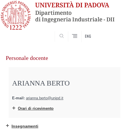
SEARCH
ENG
Vai
al
Personale docente
contenuto
ARIANNA BERTO
E-mail:
arianna.berto@unipd.it
Orari di ricevimento
Insegnamenti