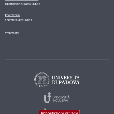
dipartimento.dii@pec.unipd.it
Informazioni
segreteria.dii@unipd.it
Webmaster
Impostazioni privacy