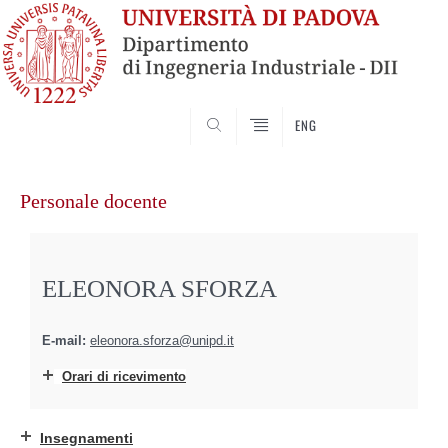
SEARCH
ENG
Vai
al
Personale docente
contenuto
ELEONORA SFORZA
E-mail:
eleonora.sforza@unipd.it
Orari di ricevimento
Insegnamenti