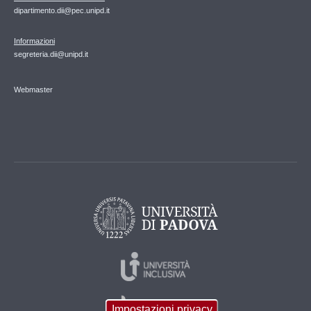
dipartimento.dii@pec.unipd.it
Informazioni
segreteria.dii@unipd.it
Webmaster
Impostazioni privacy