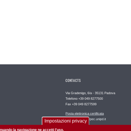
CONTACTS
Via Gradenigo, 6/a - 35131 Padova
Telefono +39 049 8277500
Fax +39 049 8277599
Posta elettronica certificata
dipartimento.dii@pec.unipd.it
Impostazioni privacy
tinuando la navigazione ne accetti l'uso.