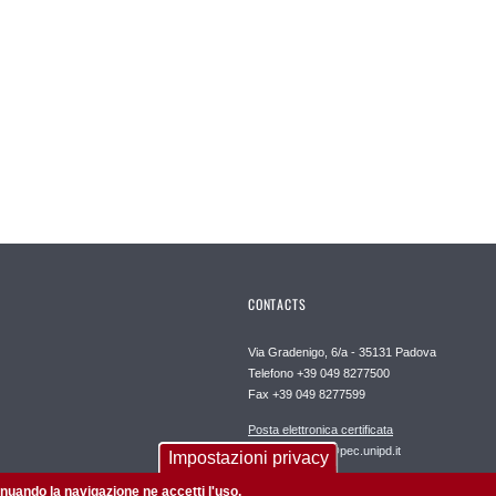
CONTACTS
Via Gradenigo, 6/a - 35131 Padova
Telefono +39 049 8277500
Fax +39 049 8277599
Posta elettronica certificata
dipartimento.dii@pec.unipd.it
Impostazioni privacy
tinuando la navigazione ne accetti l'uso.