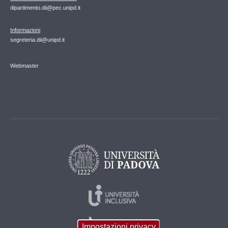
dipartimento.dii@pec.unipd.it
Informazioni
segreteria.dii@unipd.it
Webmaster
Impostazioni privacy