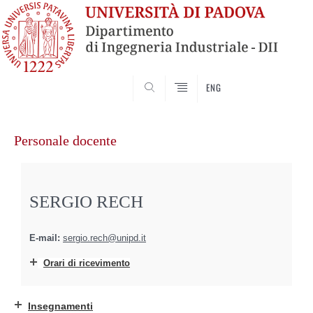
SEARCH
ENG
Vai
al
Personale docente
contenuto
SERGIO RECH
E-mail:
sergio.rech@unipd.it
Orari di ricevimento
Insegnamenti