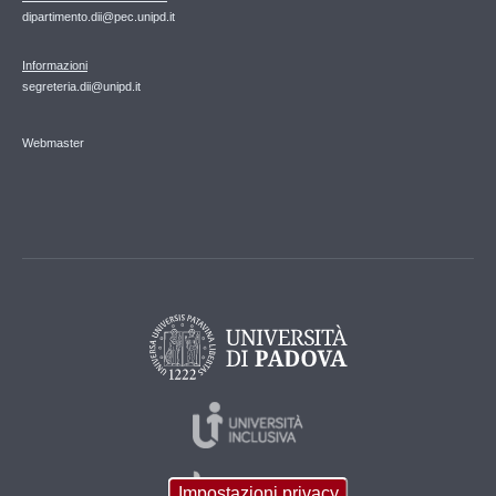
dipartimento.dii@pec.unipd.it
Informazioni
segreteria.dii@unipd.it
Webmaster
Impostazioni privacy