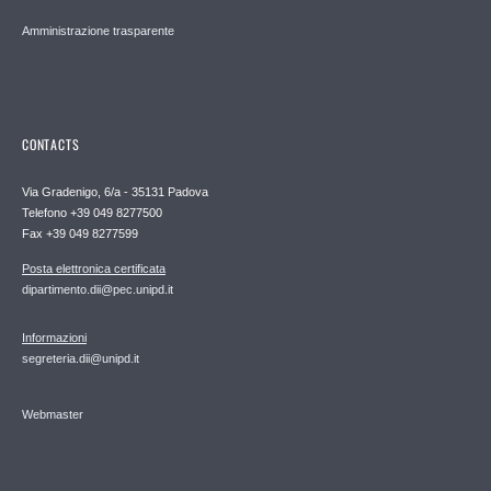
Amministrazione trasparente
CONTACTS
Via Gradenigo, 6/a - 35131 Padova
Telefono +39 049 8277500
Fax +39 049 8277599
Posta elettronica certificata
dipartimento.dii@pec.unipd.it
Informazioni
segreteria.dii@unipd.it
Webmaster