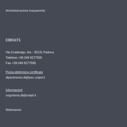
Amministrazione trasparente
CONTACTS
Via Gradenigo, 6/a - 35131 Padova
Telefono +39 049 8277500
Fax +39 049 8277599
Posta elettronica certificata
dipartimento.dii@pec.unipd.it
Informazioni
segreteria.dii@unipd.it
Webmaster