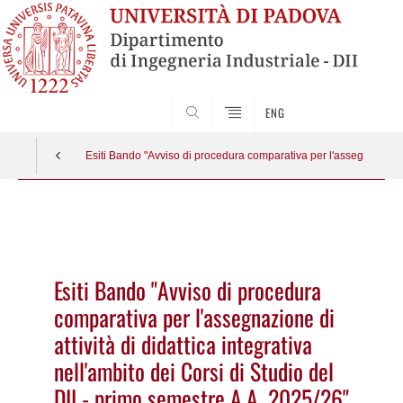
SEARCH
ENG
Esiti Bando "Avviso di procedura comparativa per l'assegnazione di 
Vai
al
contenuto
Esiti Bando "Avviso di procedura
comparativa per l'assegnazione di
attività di didattica integrativa
nell'ambito dei Corsi di Studio del
DII - primo semestre A.A. 2025/26"