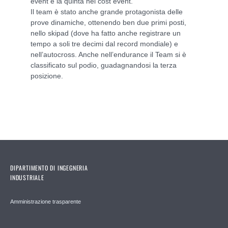
event e la quinta nel cost
event.
Il team è stato anche grande protagonista delle
prove dinamiche, ottenendo ben
due primi posti,
nello skipad (dove ha fatto anche registrare un
tempo a soli
tre decimi dal record mondiale) e
nell’autocross. Anche nell’endurance il Team
si è
classificato sul podio, guadagnandosi la terza
posizione.
DIPARTIMENTO DI INGEGNERIA
INDUSTRIALE
Amministrazione trasparente