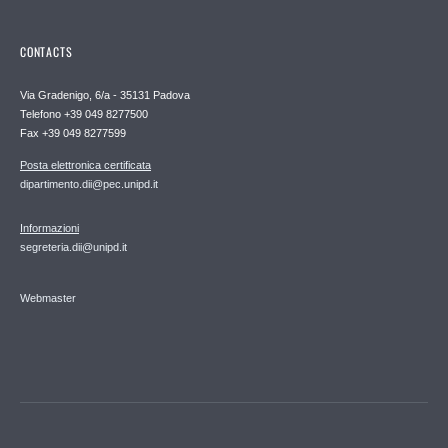
CONTACTS
Via Gradenigo, 6/a - 35131 Padova
Telefono +39 049 8277500
Fax +39 049 8277599
Posta elettronica certificata
dipartimento.dii@pec.unipd.it
Informazioni
segreteria.dii@unipd.it
Webmaster