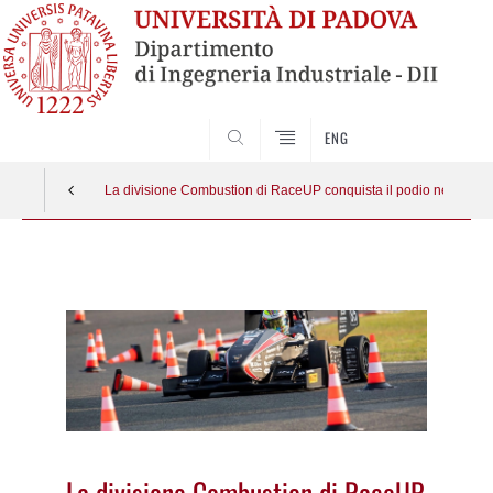
SEARCH
ENG
La divisione Combustion di RaceUP conquista il podio nella com
Vai
al
contenuto
La divisione Combustion di RaceUP