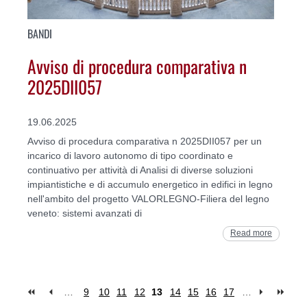
BANDI
Avviso di procedura comparativa n
2025DII057
19.06.2025
Avviso di procedura comparativa n 2025DII057 per un
incarico di lavoro autonomo di tipo coordinato e
continuativo per attività di Analisi di diverse soluzioni
impiantistiche e di accumulo energetico in edifici in legno
nell'ambito del progetto VALORLEGNO-Filiera del legno
veneto: sistemi avanzati di
Read more
…
9
10
11
12
13
14
15
16
17
…
Pages