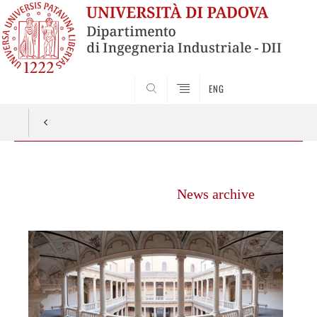
ENG
SEARCH
Vai
al
News archive
contenuto