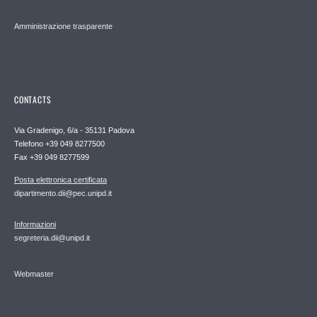
Amministrazione trasparente
CONTACTS
Via Gradenigo, 6/a - 35131 Padova
Telefono +39 049 8277500
Fax +39 049 8277599
Posta elettronica certificata
dipartimento.dii@pec.unipd.it
Informazioni
segreteria.dii@unipd.it
Webmaster