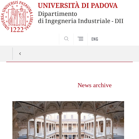
ENG
SEARCH
Vai
al
News archive
contenuto