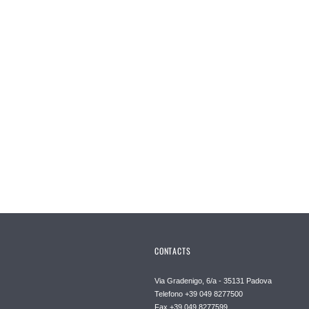
CONTACTS
Via Gradenigo, 6/a - 35131 Padova
Telefono +39 049 8277500
Fax +39 049 8277599