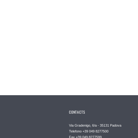
CONTACTS
Via Gradenigo, 6/a - 35131 Padova
Telefono +39 049 8277500
Fax +39 049 8277599