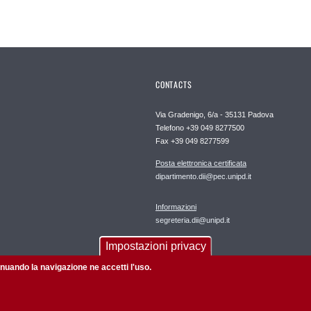
CONTACTS
Via Gradenigo, 6/a - 35131 Padova
Telefono +39 049 8277500
Fax +39 049 8277599
Posta elettronica certificata
dipartimento.dii@pec.unipd.it
Informazioni
segreteria.dii@unipd.it
Impostazioni privacy
Webmaster
tinuando la navigazione ne accetti l'uso.