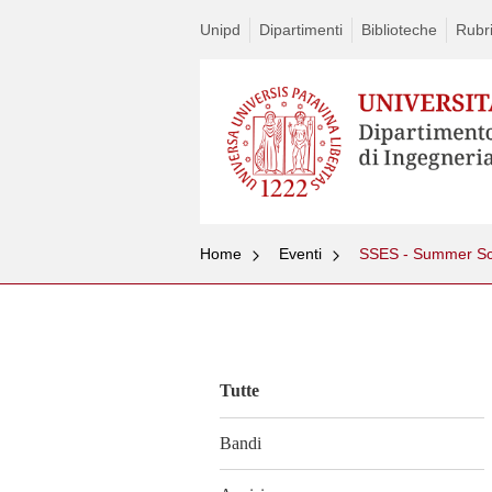
Unipd
Dipartimenti
Biblioteche
Rubri
Home
Eventi
SSES - Summer Sc
Vai
al
contenuto
Tutte
Bandi