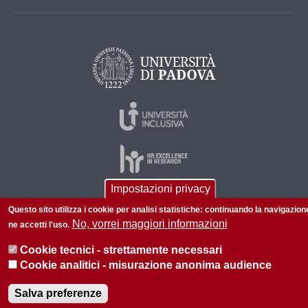
Impostazioni privacy
Questo sito utilizza i cookie per analisi statistiche: continuando la navigazion
© 2026 Università di Padova - Tutti i diritti riservati
No, vorrei maggiori informazioni
ne accetti l'uso.
P.I. 00742430283 C.F. 80006480281
Cookie tecnici - strettamente necessari
Amministrazione trasparente
Privacy
Cookie analitici - misurazione anonima audience
Salva preferenze