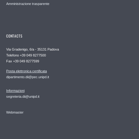
Amministrazione trasparente
CONTACTS
Via Gradenigo, 6/a - 35131 Padova
Telefono +39 049 8277500
Fax +39 049 8277599
Posta elettronica certificata
dipartimento.dii@pec.unipd.it
Informazioni
segreteria.dii@unipd.it
Webmaster