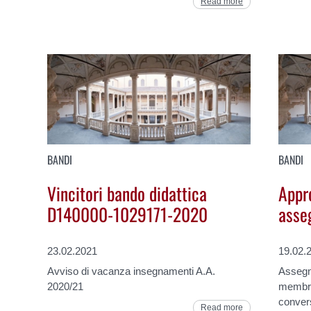
Read more
BANDI
BANDI
Vincitori bando didattica
Appr
D140000-1029171-2020
asse
23.02.2021
19.02.
Avviso di vacanza insegnamenti A.A.
Assegno
2020/21
membran
convers
Read more