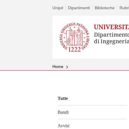
Unipd
Dipartimenti
Biblioteche
Rubri
Home
Vai
al
contenuto
Tutte
Bandi
Avvisi