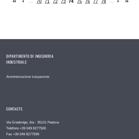
…
70
71
72
73
74
75
76
77
78
…
Pages
DIPARTIMENTO DI INGEGNERIA
INDUSTRIALE
Amministrazione trasparente
CONTACTS
Via Gradenigo, 6/a - 35131 Padova
Telefono +39 049 8277500
Fax +39 049 8277599