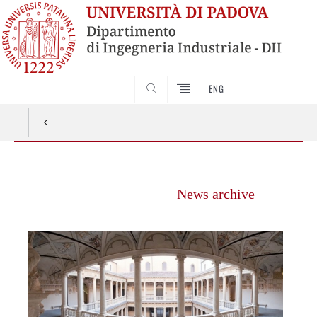
ENG
SEARCH
Vai
al
News archive
contenuto