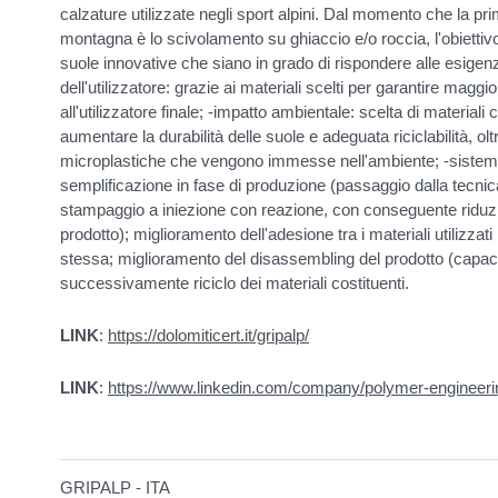
calzature utilizzate negli sport alpini. Dal momento che la prim
montagna è lo scivolamento su ghiaccio e/o roccia, l'obiettivo
suole innovative che siano in grado di rispondere alle esigenz
dell'utilizzatore: grazie ai materiali scelti per garantire magg
all'utilizzatore finale; -impatto ambientale: scelta di material
aumentare la durabilità delle suole e adeguata riciclabilità, ol
microplastiche che vengono immesse nell'ambiente; -sistema
semplificazione in fase di produzione (passaggio dalla tecni
stampaggio a iniezione con reazione, con conseguente riduzi
prodotto); miglioramento dell'adesione tra i materiali utilizza
stessa; miglioramento del disassembling del prodotto (capaci
successivamente riciclo dei materiali costituenti.
LINK
:
https://dolomiticert.it/gripalp/
LINK
:
https://www.linkedin.com/company/polymer-engineeri
GRIPALP - ITA