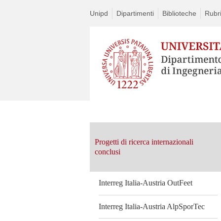
Unipd
Dipartimenti
Biblioteche
Rubri
Vai
al
contenuto
Progetti di ricerca internazionali
conclusi
Interreg Italia-Austria OutFeet
Interreg Italia-Austria AlpSporTec