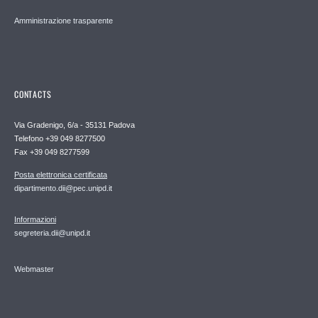
Amministrazione trasparente
CONTACTS
Via Gradenigo, 6/a - 35131 Padova
Telefono +39 049 8277500
Fax +39 049 8277599
Posta elettronica certificata
dipartimento.dii@pec.unipd.it
Informazioni
segreteria.dii@unipd.it
Webmaster