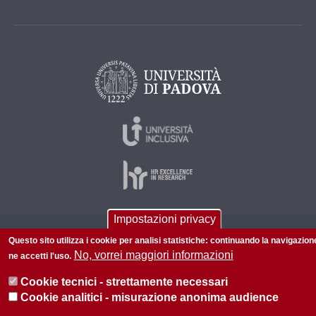
Impostazioni privacy
© 2026 Università di Padova - Tutti i diritti riservati
Questo sito utilizza i cookie per analisi statistiche: continuando la navigazion
No, vorrei maggiori informazioni
P.I. 00742430283 C.F. 80006480281
ne accetti l'uso.
Amministrazione trasparente
Privacy
Cookie tecnici - strettamente necessari
Cookie analitici - misurazione anonima audience