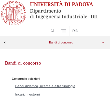
SEARCH
ENG
Bandi di concorso
Skip
Reclutamento personale docente
Apri menu
to
Bandi di concorso
content
Concorsi e selezioni
Bandi didattica, ricerca e altre tipologie
Incarichi esterni