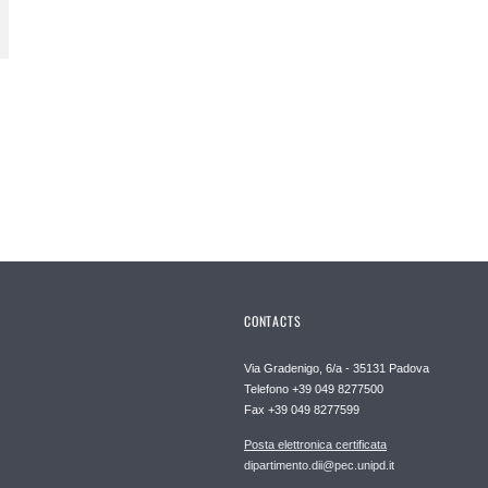
CONTACTS
Via Gradenigo, 6/a - 35131 Padova
Telefono +39 049 8277500
Fax +39 049 8277599
Posta elettronica certificata
dipartimento.dii@pec.unipd.it