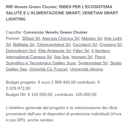
RIR Veneto Green Cluster; RIBES PER L'ECOSISTEMA
SALUTE E L'ALIMENTAZIONE SMART; VENETIAN SMART
LIGHTING
Capofila:
Consorzio Veneto Green Cluster
Partner:
3Dfast Srl
,
Agenzia Chimica Srl
,
Akkotex Srl
,
Arte Light
Srl
,
Bellitalia Srl
,
Chimicambient Srl
,
Coccitech Srl
,
Crossing Srl
,
Dolomiticert Scrl
,
Elite Ambiente Srl
,
Filtec Srl
,
Il Sentiero
International Campus Srl
,
Ilsa Spa
,
Innoven Srl
,
Parco
Scientifico e Tecnologico Galileo Scpa
,
Syntesyplast Srl
,
Studio
Gallian Sas
,
Univerità Ca' Foscari
,
Università Verona
Budget progetto: € euro 2.999.460,00 contributo: €
2.029.972,00
Budget DII: € 150.000,00, contributo: 105.000,00
L’obiettivo generale del progetto è la valorizzazione dei rifiuti
provenienti dall’uso di dispositivi di protezione individuali (d’ora
in poi DPI), anche sanitari.