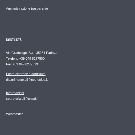
Amministrazione trasparente
CONTACTS
Via Gradenigo, 6/a - 35131 Padova
Telefono +39 049 8277500
Fax +39 049 8277599
Posta elettronica certificata
dipartimento.dii@pec.unipd.it
Informazioni
segreteria.dii@unipd.it
Webmaster