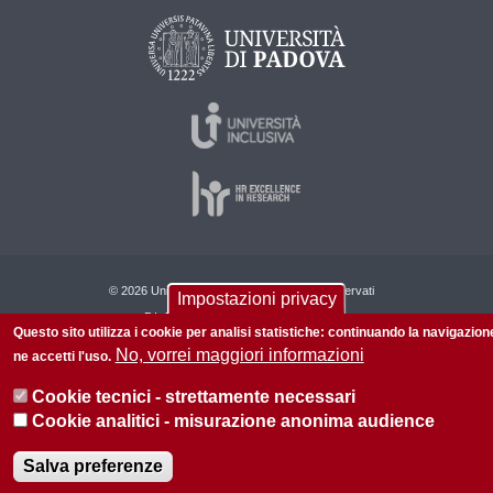
© 2026 Università di Padova - Tutti i diritti riservati
Impostazioni privacy
P.I. 00742430283 C.F. 80006480281
Questo sito utilizza i cookie per analisi statistiche: continuando la navigazion
No, vorrei maggiori informazioni
Amministrazione trasparente
Privacy
ne accetti l'uso.
Cookie tecnici - strettamente necessari
Cookie analitici - misurazione anonima audience
Salva preferenze