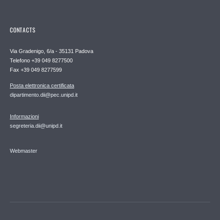
CONTACTS
Via Gradenigo, 6/a - 35131 Padova
Telefono +39 049 8277500
Fax +39 049 8277599
Posta elettronica certificata
dipartimento.dii@pec.unipd.it
Informazioni
segreteria.dii@unipd.it
Webmaster