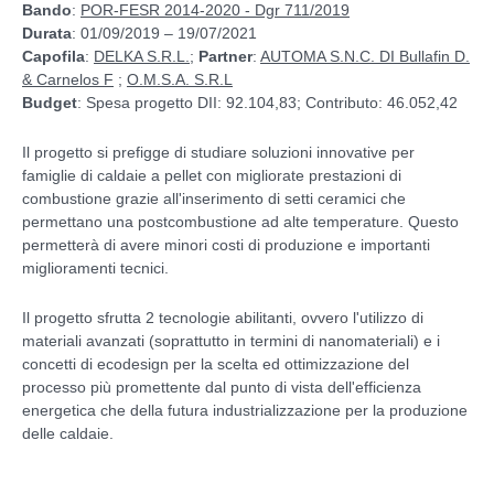
Bando
:
POR-FESR 2014-2020 - Dgr 711/2019
Durata
: 01/09/2019 – 19/07/2021
Capofila
:
DELKA S.R.L.
;
Partner
:
AUTOMA S.N.C. DI Bullafin D.
& Carnelos F
;
O.M.S.A. S.R.L
Budget
: Spesa progetto DII: 92.104,83; Contributo: 46.052,42
Il progetto si prefigge di studiare soluzioni innovative per
famiglie di caldaie a pellet con migliorate prestazioni di
combustione grazie all'inserimento di setti ceramici che
permettano una postcombustione ad alte temperature. Questo
permetterà di avere minori costi di produzione e importanti
miglioramenti tecnici.
Il progetto sfrutta 2 tecnologie abilitanti, ovvero l'utilizzo di
materiali avanzati (soprattutto in termini di nanomateriali) e i
concetti di ecodesign per la scelta ed ottimizzazione del
processo più promettente dal punto di vista dell'efficienza
energetica che della futura industrializzazione per la produzione
delle caldaie.